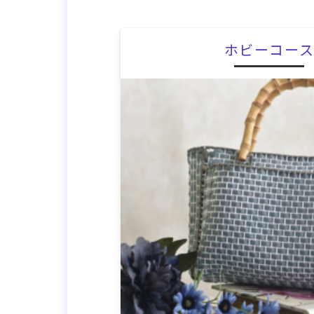
ホビーコー
/>