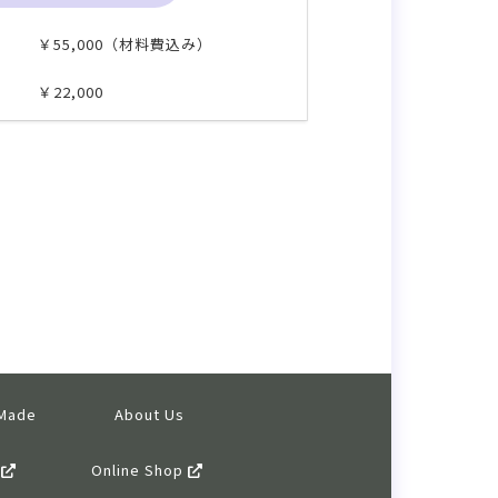
￥55,000（材料費込み）
￥22,000
 Made
About Us
g
Online Shop